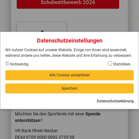
Schulwettbewerb 2026
Datenschutzeinstellungen
Wir nutzen Cookies auf unserer Website. Einige von ihnen sind essenziell,
während andere uns helfen, diese Website und Ihre Erfahrung zu verbessern.
Notwendig
Statistiken
SPORTKREIS @ SOCIAL MEDIA
Alle Cookies akzeptieren
Speichern
Datenschutzerklärung
SPORTKREIS-SPENDENBUTTON
Möchten Sie den Sportkreis mit einer
Spende
unterstützen
?
VR Bank Rhein-Neckar
DE44 6709 0000 0002 3755 08