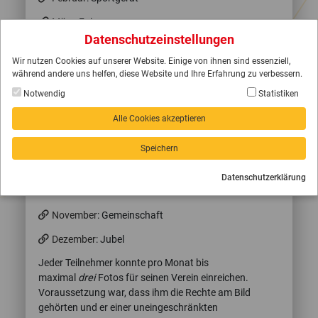
März
: Fairness
Datenschutzeinstellungen
April
: Nachwuchs
Wir nutzen Cookies auf unserer Website. Einige von ihnen sind essenziell,
Mai
: Fans
während andere uns helfen, diese Website und Ihre Erfahrung zu verbessern.
Notwendig
Statistiken
Juni
: Vielfalt
Juli
: Schiedsrichter
Alle Cookies akzeptieren
August
: Begeisterung
Speichern
September
: Schweiß
Datenschutzerklärung
Oktober
: Funktionäre
November
: Gemeinschaft
Dezember
: Jubel
Jeder Teilnehmer konnte pro Monat bis
maximal
drei
Fotos für seinen Verein einreichen.
Voraussetzung war, dass ihm die Rechte am Bild
gehörten und er einer uneingeschränkten