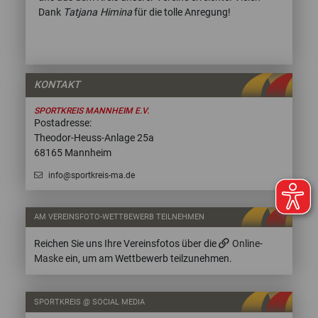
Dank
Tatjana Himina
für die tolle Anregung!
KONTAKT
SPORTKREIS MANNHEIM E.V.
Postadresse:
Theodor-Heuss-Anlage 25a
68165 Mannheim
info@sportkreis-ma.de
AM VEREINSFOTO-WETTBEWERB TEILNEHMEN
Reichen Sie uns Ihre Vereinsfotos über die
Online-
Maske
ein, um am Wettbewerb teilzunehmen.
SPORTKREIS @ SOCIAL MEDIA