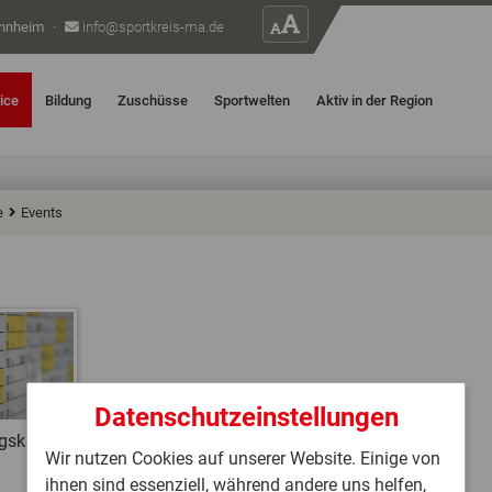
nnheim
·
info@sportkreis-ma.de
ice
Bildung
Zuschüsse
Sportwelten
Aktiv in der Region
e
Events
Datenschutzeinstellungen
gskalender
Wir nutzen Cookies auf unserer Website. Einige von
ihnen sind essenziell, während andere uns helfen,