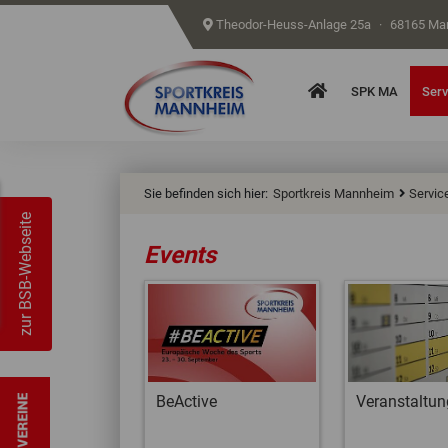
Theodor-Heuss-Anlage 25a
·
68165 Ma
Home
SPK MA
Serv
Sie befinden sich hier:
Sportkreis Mannheim
Servic
zur BSB-Webseite
Events
BeActive
Veranstaltun